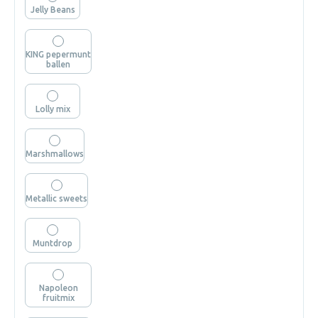
Jelly Beans
KING pepermunt
ballen
Lolly mix
Marshmallows
Metallic sweets
Muntdrop
Napoleon
fruitmix