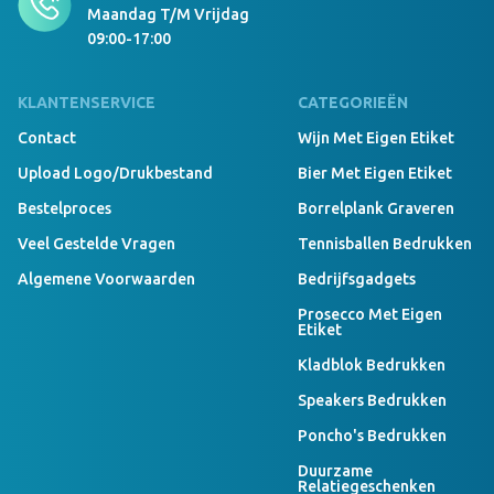
Maandag T/m Vrijdag
09:00-17:00
999 Stuks Op Voorraad
Nostalgische snoeppot Transparant/Transparant
KLANTENSERVICE
CATEGORIEËN
Engels drop
Contact
Wijn Met Eigen Etiket
Upload Logo/drukbestand
Bier Met Eigen Etiket
999 Stuks Op Voorraad
Bestelproces
Borrelplank Graveren
Nostalgische snoeppot Transparant/Transparant
Veel Gestelde Vragen
Tennisballen Bedrukken
Wilhelmina pepermunt
Algemene Voorwaarden
Bedrijfsgadgets
Prosecco Met Eigen
Etiket
999 Stuks Op Voorraad
Nostalgische snoeppot Transparant/Transparant
Kladblok Bedrukken
Muntdrop
Speakers Bedrukken
Poncho's Bedrukken
999 Stuks Op Voorraad
Duurzame
Nostalgische snoeppot Transparant/Transparant
Relatiegeschenken