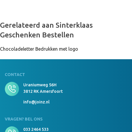
999 Stuks Op Voorraad
Nostalgische snoeppot Transparant/Transparant
Gerelateerd aan Sinterklaas
Vruchtenhartjes
Geschenken Bestellen
Chocoladeletter Bedrukken met logo
999 Stuks Op Voorraad
Nostalgische snoeppot Transparant/Transparant
Winegums
CONTACT
Uraniumweg 56H
999 Stuks Op Voorraad
Nostalgische snoeppot Transparant/Transparant
3812 RK Amersfoort
Lolly mix
info@joinz.nl
VRAGEN? BEL ONS
999 Stuks Op Voorraad
Nostalgische snoeppot Transparant/Transparant
033 2464 533
Jelly Beans