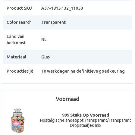
Product SKU
A37-1815.132_11050
Color search
Transparent
Land van
NL
herkomst
Materiaal
Glas
Productietijd
10 werkdagen na definitieve goedkeuring
Voorraad
999 Stuks Op Voorraad
Nostalgische snoeppot Transparant/Transparant
Dropstaafjes mix