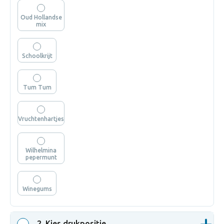
Oud Hollandse
mix
Schoolkrijt
Tum Tum
Vruchtenhartjes
Wilhelmina
pepermunt
Winegums
2
. Kies drukpositie