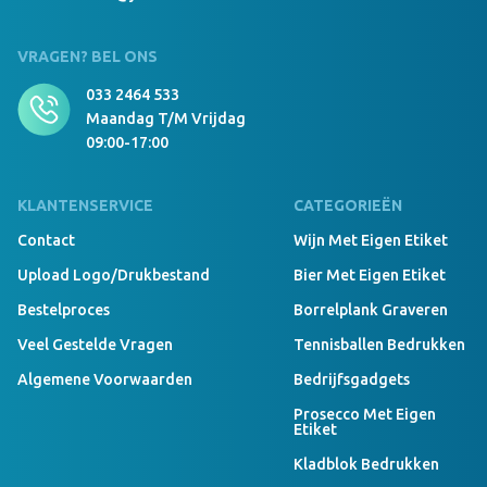
999 Stuks Op Voorraad
Luxury RPET Beanie Borduring 8x4 cm navy
VRAGEN? BEL ONS
033 2464 533
Maandag T/m Vrijdag
09:00-17:00
KLANTENSERVICE
CATEGORIEËN
Contact
Wijn Met Eigen Etiket
Upload Logo/drukbestand
Bier Met Eigen Etiket
Bestelproces
Borrelplank Graveren
Veel Gestelde Vragen
Tennisballen Bedrukken
Algemene Voorwaarden
Bedrijfsgadgets
Prosecco Met Eigen
Etiket
Kladblok Bedrukken