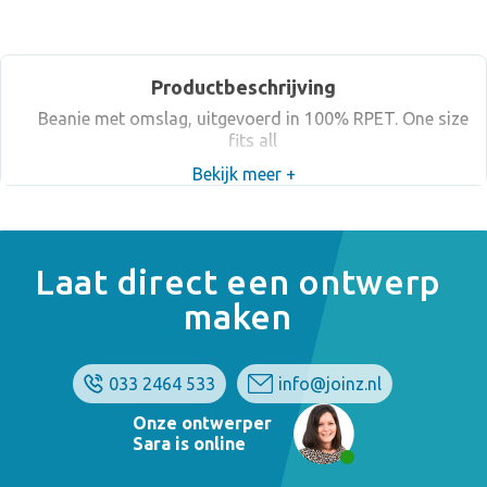
Productbeschrijving
Beanie met omslag, uitgevoerd in 100% RPET. One size
fits all
Bekijk meer +
Laat direct een ontwerp
maken
033 2464 533
info@joinz.nl
Onze ontwerper
Sara is online