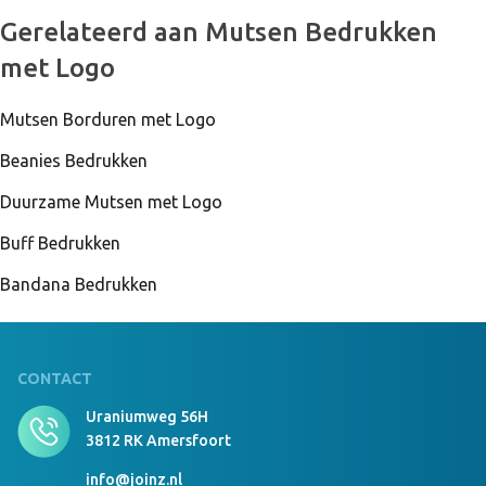
999 Stuks Op Voorraad
Gerelateerd aan Mutsen Bedrukken
Luxury RPET Beanie Borduring 8x4 cm donkergrijs
met Logo
Mutsen Borduren met Logo
999 Stuks Op Voorraad
Luxury RPET Beanie geen Flessengroen
Beanies Bedrukken
Duurzame Mutsen met Logo
Buff Bedrukken
999 Stuks Op Voorraad
Luxury RPET Beanie Borduring 8x4 cm
Bandana Bedrukken
Flessengroen
CONTACT
999 Stuks Op Voorraad
Luxury RPET Beanie geen navy
Uraniumweg 56H
3812 RK Amersfoort
info@joinz.nl