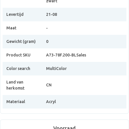
zwart
Levertijd
21-08
Maat
-
Gewicht (gram)
0
Product SKU
A73-78F.200-BLSales
Color search
MultiColor
Land van
CN
herkomst
Materiaal
Acryl
Voorraad