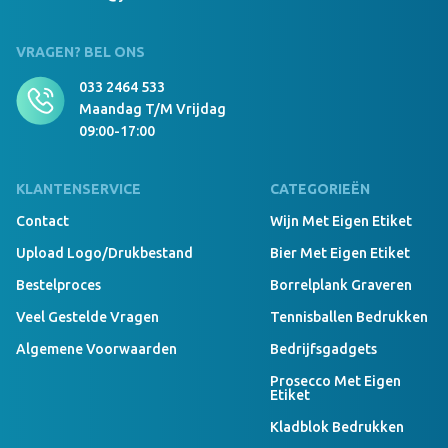
cm Donkergrijs/zwart
VRAGEN? BEL ONS
033 2464 533
999 Stuks Op Voorraad
Maandag T/m Vrijdag
Luxury Beanie With Teddy Lining geen navy
09:00-17:00
KLANTENSERVICE
CATEGORIEËN
999 Stuks Op Voorraad
Luxury Beanie With Teddy Lining Borduring 12x6
Contact
Wijn Met Eigen Etiket
cm navy
Upload Logo/drukbestand
Bier Met Eigen Etiket
Bestelproces
Borrelplank Graveren
999 Stuks Op Voorraad
Veel Gestelde Vragen
Tennisballen Bedrukken
Luxury Beanie With Teddy Lining Borduring 8x8
Algemene Voorwaarden
Bedrijfsgadgets
cm navy
Prosecco Met Eigen
Etiket
Kladblok Bedrukken