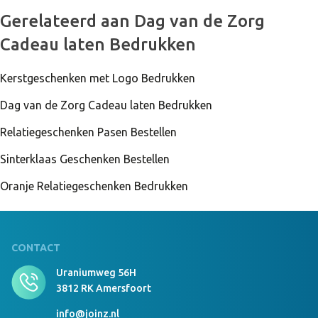
Gerelateerd aan Dag van de Zorg
Cadeau laten Bedrukken
999 Stuks Op Voorraad
Luxury Beanie With Teddy Lining Borduring 8x8
cm Zwart/Donkergrijs
Kerstgeschenken met Logo Bedrukken
Dag van de Zorg Cadeau laten Bedrukken
Relatiegeschenken Pasen Bestellen
999 Stuks Op Voorraad
Luxury Beanie With Teddy Lining geen
Sinterklaas Geschenken Bestellen
Donkergrijs/zwart
Oranje Relatiegeschenken Bedrukken
999 Stuks Op Voorraad
Luxury Beanie With Teddy Lining Borduring 12x6
cm Donkergrijs/zwart
CONTACT
Uraniumweg 56H
3812 RK Amersfoort
999 Stuks Op Voorraad
Luxury Beanie With Teddy Lining Borduring 8x8
info@joinz.nl