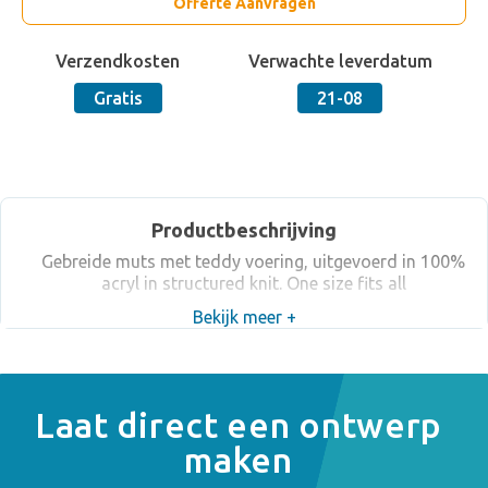
Offerte Aanvragen
Verzendkosten
Verwachte leverdatum
Gratis
21-08
Productbeschrijving
Gebreide muts met teddy voering, uitgevoerd in 100%
acryl in structured knit. One size fits all
Bekijk meer +
Laat direct een ontwerp
maken