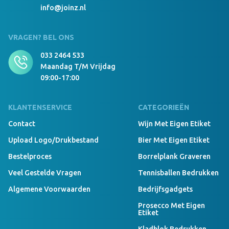
Luxury Beanie With Teddy Lining Borduring 8x8
info@joinz.nl
cm Donkergrijs/zwart
VRAGEN? BEL ONS
033 2464 533
999 Stuks Op Voorraad
Maandag T/m Vrijdag
Luxury Beanie With Teddy Lining geen navy
09:00-17:00
KLANTENSERVICE
CATEGORIEËN
999 Stuks Op Voorraad
Luxury Beanie With Teddy Lining Borduring 12x6
Contact
Wijn Met Eigen Etiket
cm navy
Upload Logo/drukbestand
Bier Met Eigen Etiket
Bestelproces
Borrelplank Graveren
999 Stuks Op Voorraad
Veel Gestelde Vragen
Tennisballen Bedrukken
Luxury Beanie With Teddy Lining Borduring 8x8
Algemene Voorwaarden
Bedrijfsgadgets
cm navy
Prosecco Met Eigen
Etiket