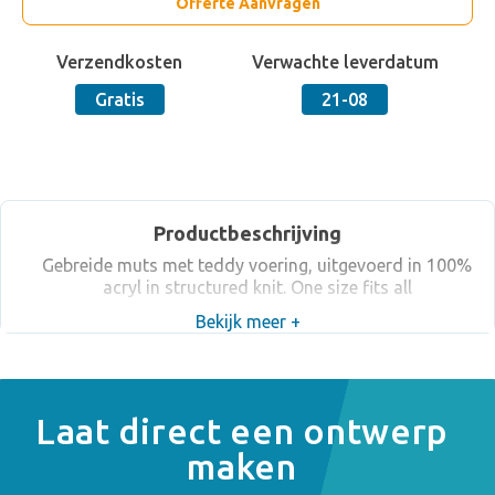
Offerte Aanvragen
Verzendkosten
Verwachte leverdatum
Gratis
21-08
Productbeschrijving
Gebreide muts met teddy voering, uitgevoerd in 100%
acryl in structured knit. One size fits all
Bekijk meer +
Laat direct een ontwerp
maken