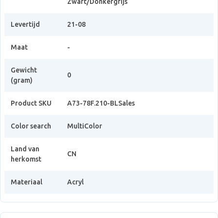
Zwart/Donkergrijs
Levertijd
21-08
Maat
-
Gewicht
0
(gram)
Product SKU
A73-78F.210-BLSales
Color search
MultiColor
Land van
CN
herkomst
Materiaal
Acryl