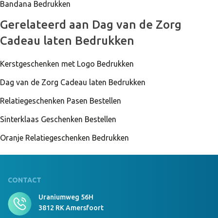
Bandana Bedrukken
cm Zwart/Donkergrijs
Gerelateerd aan Dag van de Zorg
Cadeau laten Bedrukken
999 Stuks Op Voorraad
Luxury Beanie With Teddy Lining Borduring 8x8
cm Zwart/Donkergrijs
Kerstgeschenken met Logo Bedrukken
Dag van de Zorg Cadeau laten Bedrukken
Relatiegeschenken Pasen Bestellen
999 Stuks Op Voorraad
Luxury Beanie With Teddy Lining geen
Sinterklaas Geschenken Bestellen
Donkergrijs/zwart
Oranje Relatiegeschenken Bedrukken
999 Stuks Op Voorraad
Luxury Beanie With Teddy Lining Borduring 12x6
cm Donkergrijs/zwart
CONTACT
Uraniumweg 56H
3812 RK Amersfoort
999 Stuks Op Voorraad