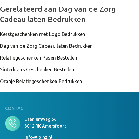
Gerelateerd aan Dag van de Zorg
Cadeau laten Bedrukken
999 Stuks Op Voorraad
Luxury Beanie With Teddy Lining Borduring 8x8
cm Zwart/Donkergrijs
Kerstgeschenken met Logo Bedrukken
Dag van de Zorg Cadeau laten Bedrukken
Relatiegeschenken Pasen Bestellen
999 Stuks Op Voorraad
Luxury Beanie With Teddy Lining geen
Sinterklaas Geschenken Bestellen
Donkergrijs/zwart
Oranje Relatiegeschenken Bedrukken
999 Stuks Op Voorraad
Luxury Beanie With Teddy Lining Borduring 12x6
cm Donkergrijs/zwart
CONTACT
Uraniumweg 56H
3812 RK Amersfoort
999 Stuks Op Voorraad
Luxury Beanie With Teddy Lining Borduring 8x8
info@joinz.nl