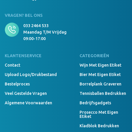
cm Donkergrijs/zwart
VRAGEN? BEL ONS
033 2464 533
999 Stuks Op Voorraad
Maandag T/m Vrijdag
Luxury Beanie With Teddy Lining geen navy
09:00-17:00
KLANTENSERVICE
CATEGORIEËN
999 Stuks Op Voorraad
Luxury Beanie With Teddy Lining Borduring 12x6
Contact
Wijn Met Eigen Etiket
cm navy
Upload Logo/drukbestand
Bier Met Eigen Etiket
Bestelproces
Borrelplank Graveren
999 Stuks Op Voorraad
Veel Gestelde Vragen
Tennisballen Bedrukken
Luxury Beanie With Teddy Lining Borduring 8x8
Algemene Voorwaarden
Bedrijfsgadgets
cm navy
Prosecco Met Eigen
Etiket
Kladblok Bedrukken