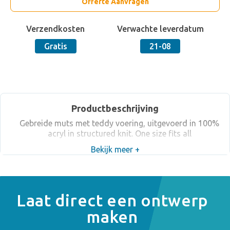
Offerte Aanvragen
Verzendkosten
Verwachte leverdatum
Gratis
21-08
Productbeschrijving
Gebreide muts met teddy voering, uitgevoerd in 100%
acryl in structured knit. One size fits all
Bekijk meer +
Laat direct een ontwerp
maken