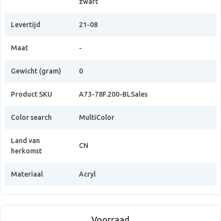
zwart
Levertijd
21-08
Maat
-
Gewicht (gram)
0
Product SKU
A73-78F.200-BLSales
Color search
MultiColor
Land van
CN
herkomst
Materiaal
Acryl
Voorraad