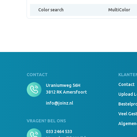
Color search
MultiColor
CONTACT
KLANTE
Contact
Uraniumweg 56H
3812 RK Amersfoort
Upload 
info@joinz.nl
Bestelpr
Veel Ges
VRAGEN? BEL ONS
Algemen
033 2464 533