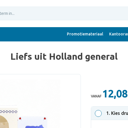
Promotiemateriaal
Kantoorar
Liefs uit Holland general
12,08
VANAF
1
. Kies dr