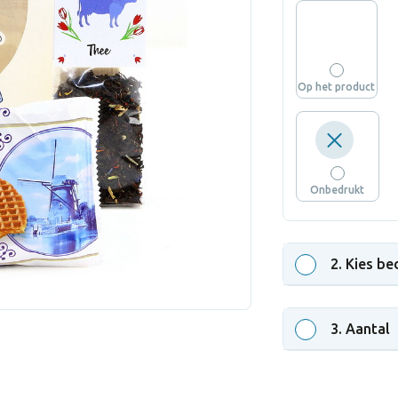
Op het product
Onbedrukt
2
. Kies be
3
. Aantal