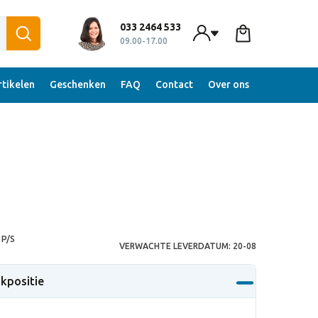
033 2464 533
09.00-17.00
tikelen
Geschenken
FAQ
Contact
Over ons
P/S
VERWACHTE LEVERDATUM:
20-08
ukpositie