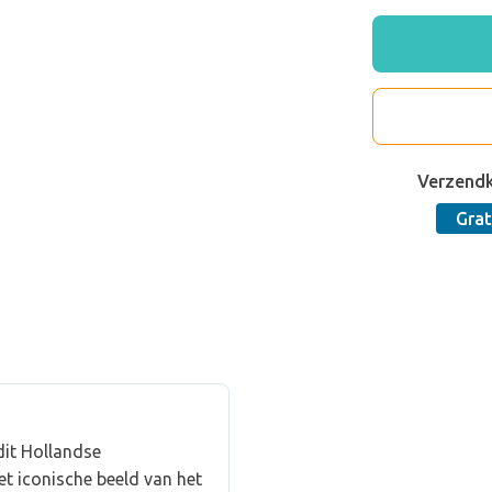
Verzend
Grat
dit Hollandse
t iconische beeld van het