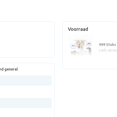
Voorraad
999 Stuks
Liefs uit H
and general