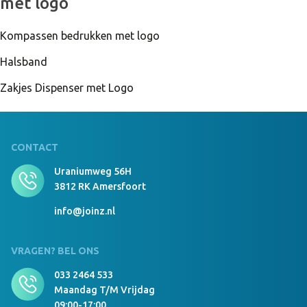
met logo
Kompassen bedrukken met logo
Halsband
Zakjes Dispenser met Logo
CONTACT
Uraniumweg 56H
3812 RK Amersfoort
info@joinz.nl
VRAGEN? BEL ONS
033 2464 533
Maandag T/m Vrijdag
09:00-17:00