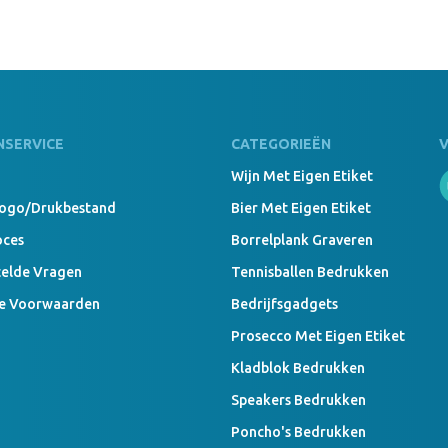
999 Stuks
Kids Beani
NSERVICE
CATEGORIEËN
Wijn Met Eigen Etiket
Logo/drukbestand
Bier Met Eigen Etiket
oces
Borrelplank Graveren
telde Vragen
Tennisballen Bedrukken
e Voorwaarden
Bedrijfsgadgets
Prosecco Met Eigen Etiket
Kladblok Bedrukken
Speakers Bedrukken
Poncho's Bedrukken