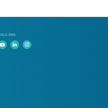
 Op Voorraad
e With Brim Borduring 8x4 cm navy
VOLG ONS