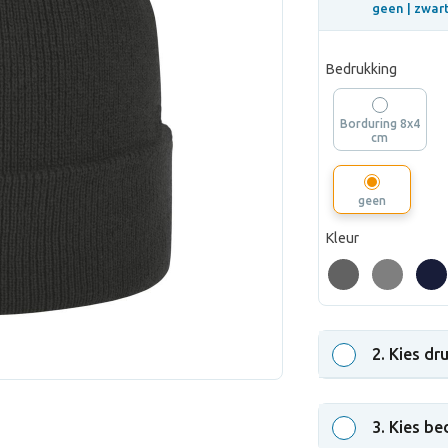
geen |
zwart
Bedrukking
Borduring 8x4
cm
geen
Kleur
2
. Kies dr
3
. Kies be