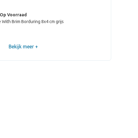
 Op Voorraad
 With Brim Borduring 8x4 cm grijs
Bekijk meer +
 Op Voorraad
e With Brim geen donkergrijs
 Op Voorraad
e With Brim Borduring 8x4 cm donkergrijs
 Op Voorraad
e With Brim geen navy