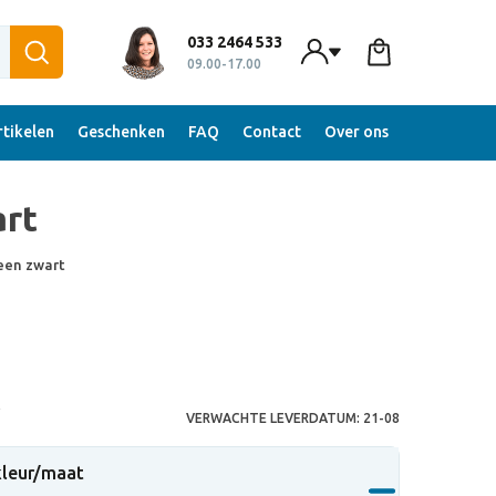
033 2464 533
09.00-17.00
tikelen
Geschenken
FAQ
Contact
Over ons
art
een zwart
S
VERWACHTE LEVERDATUM:
21-08
 kleur/maat