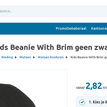
Promotiemateriaal
Kantoorar
ds Beanie With Brim geen zw
Kleding
Mutsen
Mutsen borduren
Kids Beanie With Brim g
2,82
VANAF
P/
1
. Kies je