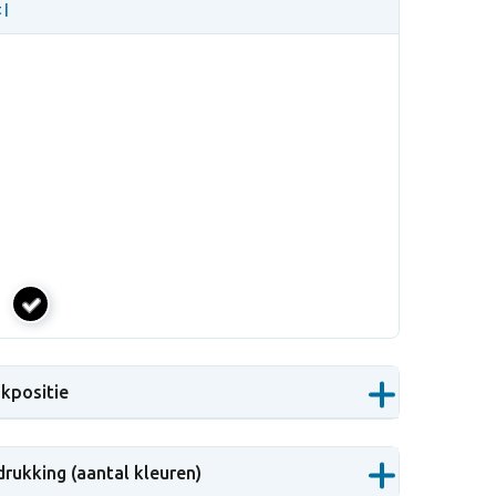
 |
zwart
ukpositie
drukking (aantal kleuren)