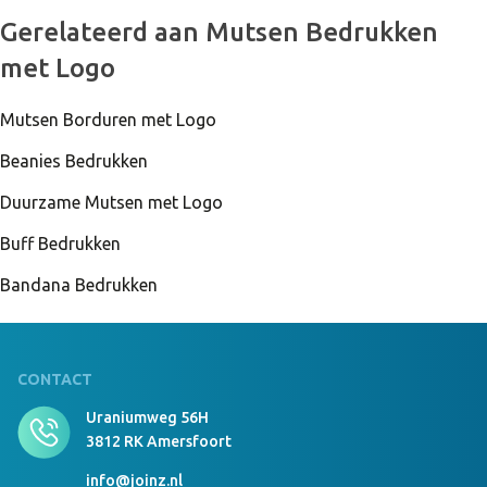
999 Stuks Op Voorraad
Kids Beanie With Brim Borduring 8x4 cm
Gerelateerd aan Mutsen Bedrukken
donkergrijs
met Logo
Mutsen Borduren met Logo
999 Stuks Op Voorraad
Kids Beanie With Brim geen navy
Beanies Bedrukken
Duurzame Mutsen met Logo
Buff Bedrukken
999 Stuks Op Voorraad
Kids Beanie With Brim Borduring 8x4 cm navy
Bandana Bedrukken
CONTACT
Uraniumweg 56H
3812 RK Amersfoort
info@joinz.nl