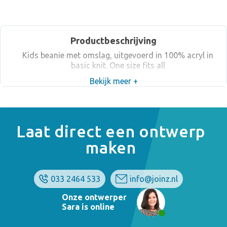
Productbeschrijving
Kids beanie met omslag, uitgevoerd in 100% acryl in
basic knit. One size fits all
Bekijk meer +
Laat direct een ontwerp
maken
033 2464 533
info@joinz.nl
Onze ontwerper
Sara is online