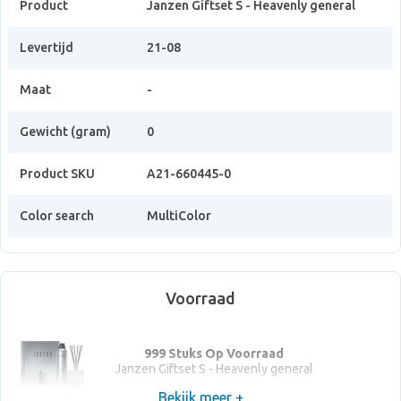
Product
Janzen Giftset S - Heavenly general
Levertijd
21-08
Maat
-
Gewicht (gram)
0
Product SKU
A21-660445-0
Color search
MultiColor
Voorraad
999 Stuks Op Voorraad
Janzen Giftset S - Heavenly general
Bekijk meer +