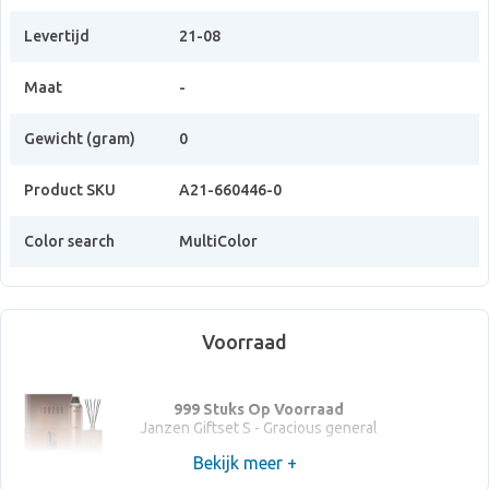
Levertijd
21-08
Maat
-
Gewicht (gram)
0
Product SKU
A21-660446-0
Color search
MultiColor
Voorraad
999 Stuks Op Voorraad
Janzen Giftset S - Gracious general
Bekijk meer +