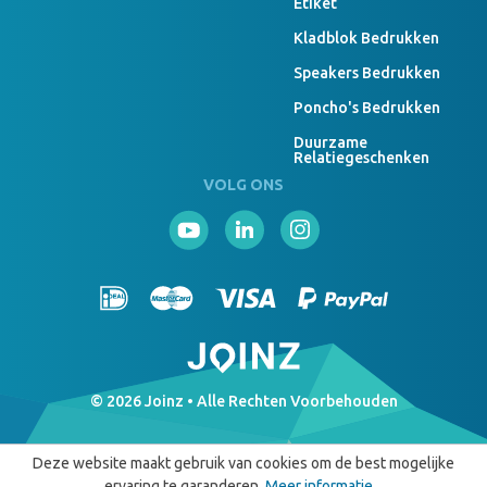
Etiket
Kladblok Bedrukken
Speakers Bedrukken
Poncho's Bedrukken
Duurzame
Relatiegeschenken
VOLG ONS
© 2026 Joinz • Alle Rechten Voorbehouden
Deze website maakt gebruik van cookies om de best mogelijke
ervaring te garanderen.
Meer informatie...