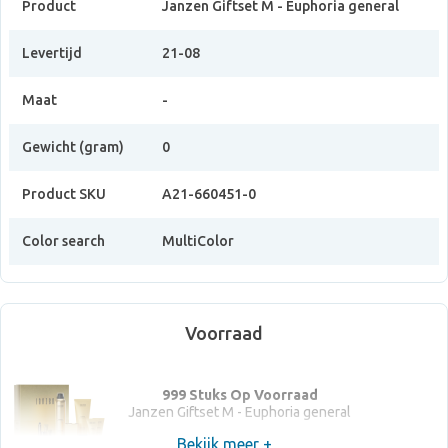
Product
Janzen Giftset M - Euphoria general
Levertijd
21-08
Maat
-
Gewicht (gram)
0
Product SKU
A21-660451-0
Color search
MultiColor
Voorraad
999 Stuks Op Voorraad
Janzen Giftset M - Euphoria general
Bekijk meer +