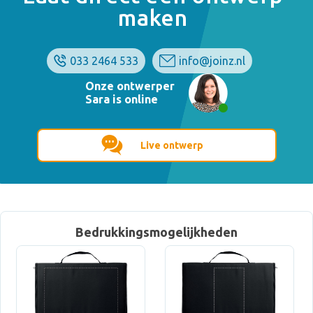
maken
033 2464 533
info@joinz.nl
Onze ontwerper
Sara is online
Live ontwerp
Bedrukkingsmogelijkheden