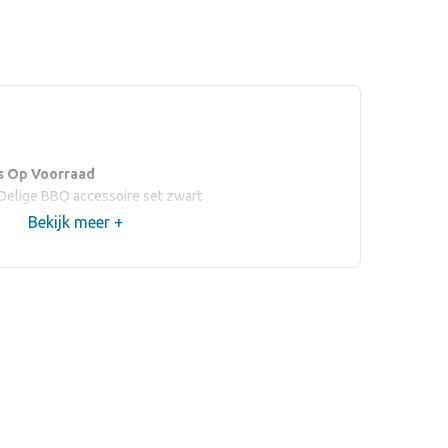
s Op Voorraad
-Delige BBQ accessoire set zwart
Bekijk meer +
 x 20
FORK (max 80 x 15
mm)