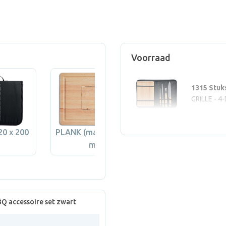
Voorraad
1315 Stuk
GRILLE - 4
0 x 200
PLANK (max 135 x 100
KNIFE (max 120
mm)
mm)
BQ accessoire set zwart