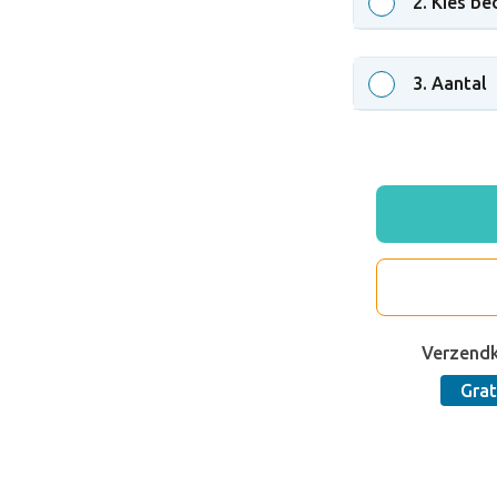
2
. Kies be
3
. Aantal
Verzend
Grat