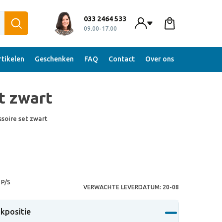
033 2464 533
09.00-17.00
tikelen
Geschenken
FAQ
Contact
Over ons
t zwart
soire set zwart
P/S
VERWACHTE LEVERDATUM:
20-08
ukpositie