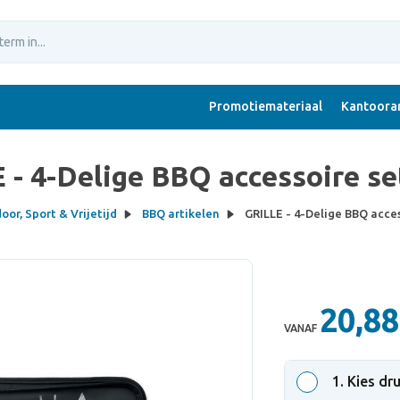
Promotiemateriaal
Kantoorar
 - 4-Delige BBQ accessoire se
oor, Sport & Vrijetijd
BBQ artikelen
GRILLE - 4-Delige BBQ acces
20,88
VANAF
1
. Kies dr