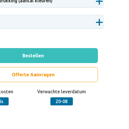
drukking (aantal kleuren)
Bestellen
Offerte Aanvragen
kosten
Verwachte leverdatum
is
20-08