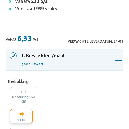
Vanaf
€6,33 p/s
Voorraad:
999 stuks
6,33
VANAF
P/S
VERWACHTE LEVERDATUM:
21-08
1
. Kies je kleur/maat
geen |
zwart |
Bedrukking
Borduring 8x4
cm
geen