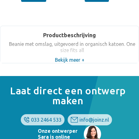
Productbeschrijving
Beanie met omslag, uitgevoerd in organisch katoen. One
size fits all
Bekijk meer +
Laat direct een ontwerp
maken
033 2464 533
info@joinz.nl
Onze ontwerper
Sara is online