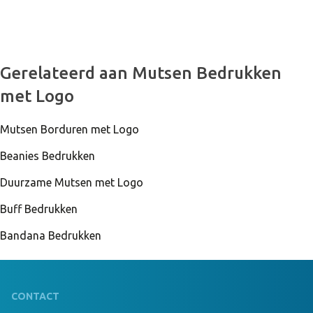
999 Stuks Op Voorraad
Exclusive Organic Cotton Beanie Borduring 8x4
Gerelateerd aan Mutsen Bedrukken
cm navy
met Logo
Mutsen Borduren met Logo
Beanies Bedrukken
Duurzame Mutsen met Logo
Buff Bedrukken
Bandana Bedrukken
CONTACT