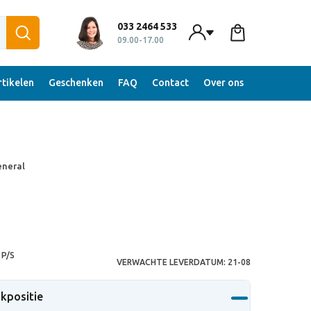
033 2464 533
09.00-17.00
tikelen
Geschenken
FAQ
Contact
Over ons
eneral
P/S
VERWACHTE LEVERDATUM:
21-08
ukpositie