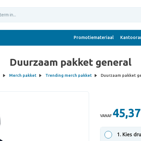
Promotiemateriaal
Kantoorar
Duurzaam pakket general
e
Merch pakket
Trending merch pakket
Duurzaam pakket g
45,37
VANAF
1
. Kies dr