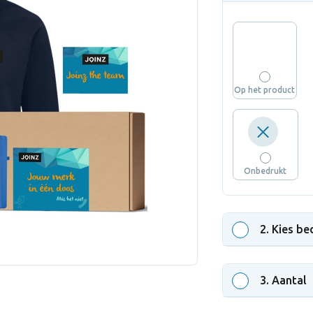
Op het product
Onbedrukt
2
. Kies be
3
. Aantal