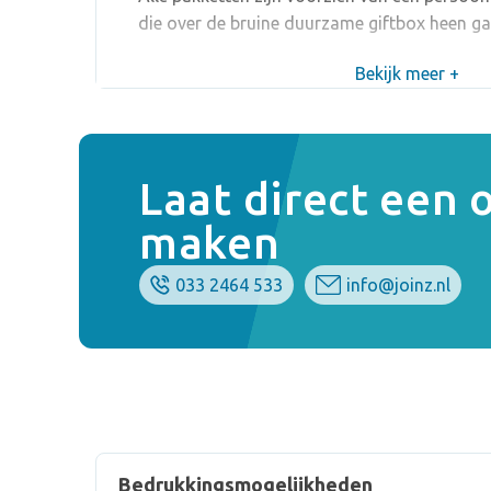
die over de bruine duurzame giftbox heen ga
Bekijk meer +
Laat direct een
maken
033 2464 533
info@joinz.nl
Bedrukkingsmogelijkheden