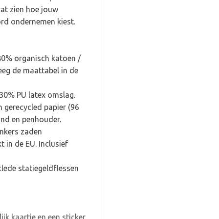
aat zien hoe jouw
rd ondernemen kiest.
80% organisch katoen /
eeg de maattabel in de
 30% PU latex omslag.
n gerecycled papier (96
band en penhouder.
uinkers zaden
 in de EU. Inclusief
clede statiegeldflessen
jk kaartje en een sticker