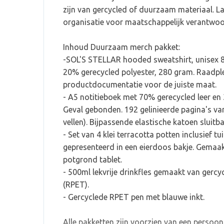
zijn van gercycled of duurzaam materiaal. L
organisatie voor maatschappelijk verantwoo
Inhoud Duurzaam merch pakket:
-SOL'S STELLAR hooded sweatshirt, unisex 
20% gerecycled polyester, 280 gram. Raadpl
productdocumentatie voor de juiste maat.
- A5 notitieboek met 70% gerecycled leer en
Geval gebonden. 192 gelinieerde pagina's va
vellen). Bijpassende elastische katoen sluit
- Set van 4 klei terracotta potten inclusief t
gepresenteerd in een eierdoos bakje. Gemaakt
potgrond tablet.
- 500ml lekvrije drinkfles gemaakt van gercy
(RPET).
- Gercyclede RPET pen met blauwe inkt.
Alle pakketten zijn voorzien van een persoonli