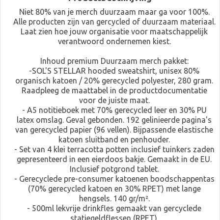
Niet 80% van je merch duurzaam maar ga voor 100%.
Alle producten zijn van gercycled of duurzaam materiaal.
Laat zien hoe jouw organisatie voor maatschappelijk
verantwoord ondernemen kiest.
Inhoud premium Duurzaam merch pakket:
-SOL'S STELLAR hooded sweatshirt, unisex 80%
organisch katoen / 20% gerecycled polyester, 280 gram.
Raadpleeg de maattabel in de productdocumentatie
voor de juiste maat.
- A5 notitieboek met 70% gerecycled leer en 30% PU
latex omslag. Geval gebonden. 192 gelinieerde pagina's
van gerecycled papier (96 vellen). Bijpassende elastische
katoen sluitband en penhouder.
- Set van 4 klei terracotta potten inclusief tuinkers zaden
gepresenteerd in een eierdoos bakje. Gemaakt in de EU.
Inclusief potgrond tablet.
- Gerecyclede pre-consumer katoenen boodschappentas
(70% gerecycled katoen en 30% RPET) met lange
hengsels. 140 gr/m².
- 500ml lekvrije drinkfles gemaakt van gercyclede
statiegeldflessen (RPET).