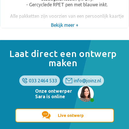
- Gercyclede RPET pen met blauwe inkt.
Alle pakketten zijn voorzien van een persoonlijk kaartje
en een sticker die over de bruine duurzame giftbox heen
Bekijk meer +
gaat.
Laat direct een ontwerp
maken
033 2464 533
info@joinz.nl
Onze ontwerper
Sara is online
Live ontwerp