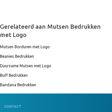
999 Stuks Op Voorraad
Gerelateerd aan Mutsen Bedrukken
Comfort Beanie Borduring 8x8 cm grijs
met Logo
Mutsen Borduren met Logo
999 Stuks Op Voorraad
Comfort Beanie geen donkergrijs
Beanies Bedrukken
Duurzame Mutsen met Logo
Buff Bedrukken
999 Stuks Op Voorraad
Comfort Beanie Borduring 12x6 cm donkergrijs
Bandana Bedrukken
CONTACT
999 Stuks Op Voorraad