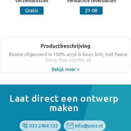
Verzendkosten
Verwachte leverdatum
Gratis
21-08
Productbeschrijving
Beanie uitgevoerd in 100% acryl in basic knit, met fleece
lining. One size fits all
Bekijk meer +
Laat direct een ontwerp
maken
033 2464 533
info@joinz.nl