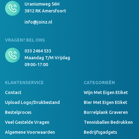
Comfort Beanie Borduring 8x8 cm donkergrijs
Uraniumweg 56H
3812 RK Amersfoort
info@joinz.nl
999 Stuks Op Voorraad
Comfort Beanie geen navy
VRAGEN? BEL ONS
033 2464 533
Maandag T/m Vrijdag
09:00-17:00
999 Stuks Op Voorraad
Comfort Beanie Borduring 12x6 cm navy
KLANTENSERVICE
CATEGORIEËN
Contact
Wijn Met Eigen Etiket
Upload Logo/drukbestand
Bier Met Eigen Etiket
999 Stuks Op Voorraad
Comfort Beanie Borduring 8x8 cm navy
Bestelproces
Borrelplank Graveren
Veel Gestelde Vragen
Tennisballen Bedrukken
Algemene Voorwaarden
Bedrijfsgadgets