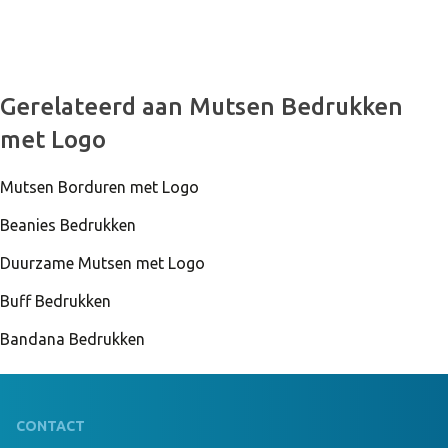
999 Stuks Op Voorraad
Gerelateerd aan Mutsen Bedrukken
Comfort Beanie Borduring 8x8 cm grijs
met Logo
Mutsen Borduren met Logo
999 Stuks Op Voorraad
Comfort Beanie geen donkergrijs
Beanies Bedrukken
Duurzame Mutsen met Logo
Buff Bedrukken
999 Stuks Op Voorraad
Comfort Beanie Borduring 12x6 cm donkergrijs
Bandana Bedrukken
CONTACT
999 Stuks Op Voorraad