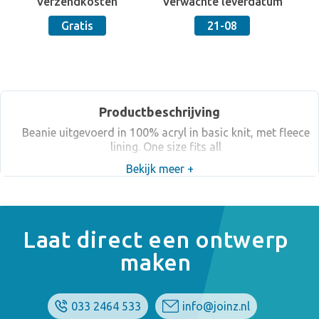
Verzendkosten
Verwachte leverdatum
Gratis
21-08
Productbeschrijving
Beanie uitgevoerd in 100% acryl in basic knit, met fleece
lining. One size fits all
Bekijk meer +
Laat direct een ontwerp
maken
033 2464 533
info@joinz.nl