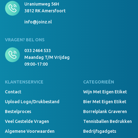
Comfort Beanie Borduring 8x8 cm donkergrijs
Uraniumweg 56H
3812 RK Amersfoort
info@joinz.nl
999 Stuks Op Voorraad
Comfort Beanie geen navy
VRAGEN? BEL ONS
033 2464 533
Maandag T/m Vrijdag
09:00-17:00
999 Stuks Op Voorraad
Comfort Beanie Borduring 12x6 cm navy
KLANTENSERVICE
CATEGORIEËN
Contact
Wijn Met Eigen Etiket
Upload Logo/drukbestand
Bier Met Eigen Etiket
999 Stuks Op Voorraad
Comfort Beanie Borduring 8x8 cm navy
Bestelproces
Borrelplank Graveren
Veel Gestelde Vragen
Tennisballen Bedrukken
Algemene Voorwaarden
Bedrijfsgadgets