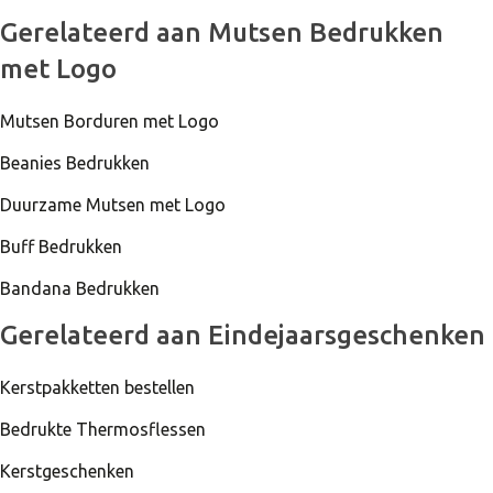
999 Stuks Op Voorraad
Gerelateerd aan Mutsen Bedrukken
Classic Beanie Borduring 12x6 cm navy
met Logo
Mutsen Borduren met Logo
Beanies Bedrukken
Duurzame Mutsen met Logo
Buff Bedrukken
Bandana Bedrukken
Gerelateerd aan Eindejaarsgeschenken
Kerstpakketten bestellen
Bedrukte Thermosflessen
Kerstgeschenken