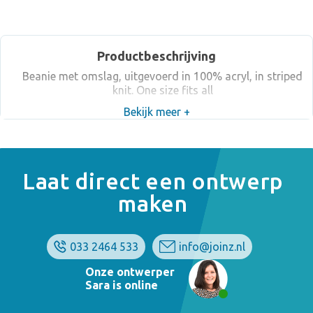
Productbeschrijving
Beanie met omslag, uitgevoerd in 100% acryl, in striped
knit. One size fits all
Bekijk meer +
Laat direct een ontwerp
maken
033 2464 533
info@joinz.nl
Onze ontwerper
Sara is online