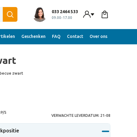
033 2464 533
09.00-17.00
tikelen
Geschenken
FAQ
Contact
Over ons
wart
becue zwart
P/S
VERWACHTE LEVERDATUM:
21-08
ukpositie