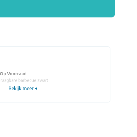
 Op Voorraad
raagbare barbecue zwart
Bekijk meer +
(max
HANDLE FRONT PAD
)
(max 80 x 15 mm)