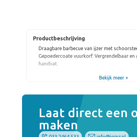
Productbeschrijving
Draagbare barbecue van ijzer met schoorste
Gepoedercoate vuurkorf. Vergrendelbaar en 
handvat.
Bekijk meer +
Laat direct een
maken
033 2464 533
info@joinz.nl