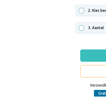
2
. Kies be
3
. Aantal
Verzend
Grat