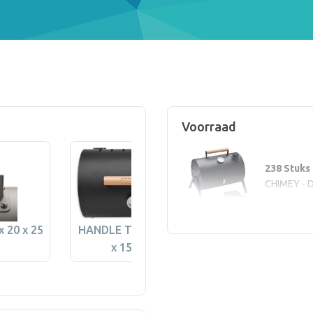
Voorraad
238 Stuks
CHIMEY - D
 20 x 25
HANDLE TOP (max 80
HANDLE FRONT 
x 15 mm)
149 x 15 mm