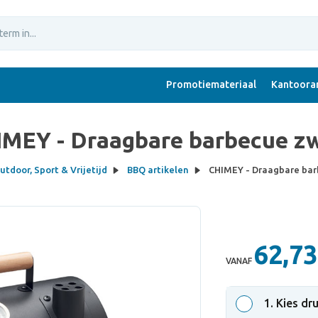
Promotiemateriaal
Kantoorar
MEY - Draagbare barbecue z
utdoor, Sport & Vrijetijd
BBQ artikelen
CHIMEY - Draagbare bar
62,73
VANAF
1
. Kies dr