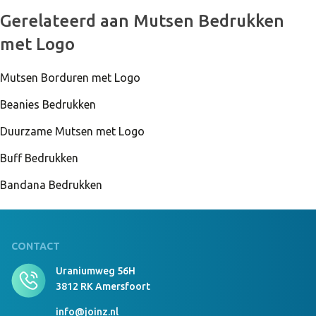
999 Stuks Op Voorraad
Gerelateerd aan Mutsen Bedrukken
Beanie With Brim Borduring 12x6 cm donkergrijs
met Logo
Mutsen Borduren met Logo
999 Stuks Op Voorraad
Beanie With Brim geen Flessengroen
Beanies Bedrukken
Duurzame Mutsen met Logo
Buff Bedrukken
999 Stuks Op Voorraad
Beanie With Brim Borduring 12x6 cm
Bandana Bedrukken
Flessengroen
CONTACT
999 Stuks Op Voorraad
Beanie With Brim geen navy
Uraniumweg 56H
3812 RK Amersfoort
info@joinz.nl