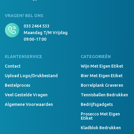
999 Stuks Op Voorraad
Beanie With Brim Borduring 12x6 cm navy
VRAGEN? BEL ONS
033 2464 533
Maandag T/m Vrijdag
09:00-17:00
KLANTENSERVICE
CATEGORIEËN
Contact
Wijn Met Eigen Etiket
Upload Logo/drukbestand
Bier Met Eigen Etiket
Bestelproces
Borrelplank Graveren
Veel Gestelde Vragen
Tennisballen Bedrukken
Algemene Voorwaarden
Bedrijfsgadgets
Prosecco Met Eigen
Etiket
Kladblok Bedrukken