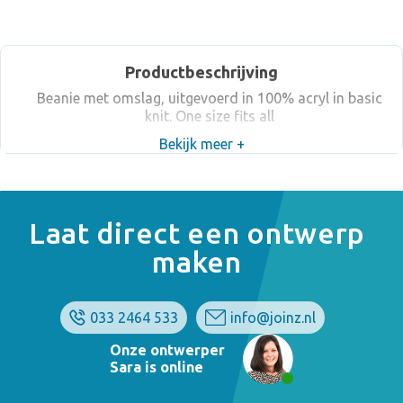
Productbeschrijving
Beanie met omslag, uitgevoerd in 100% acryl in basic
knit. One size fits all
Bekijk meer +
Laat direct een ontwerp
maken
033 2464 533
info@joinz.nl
Onze ontwerper
Sara is online