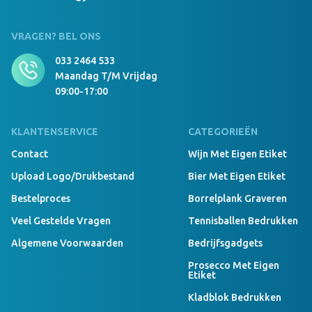
999 Stuks Op Voorraad
Beanie With Brim Borduring 12x6 cm navy
VRAGEN? BEL ONS
033 2464 533
Maandag T/m Vrijdag
09:00-17:00
KLANTENSERVICE
CATEGORIEËN
Contact
Wijn Met Eigen Etiket
Upload Logo/drukbestand
Bier Met Eigen Etiket
Bestelproces
Borrelplank Graveren
Veel Gestelde Vragen
Tennisballen Bedrukken
Algemene Voorwaarden
Bedrijfsgadgets
Prosecco Met Eigen
Etiket
Kladblok Bedrukken