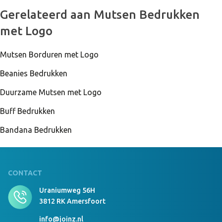
999 Stuks Op Voorraad
Gerelateerd aan Mutsen Bedrukken
Beanie With Brim Borduring 12x6 cm donkergrijs
met Logo
Mutsen Borduren met Logo
999 Stuks Op Voorraad
Beanie With Brim geen Flessengroen
Beanies Bedrukken
Duurzame Mutsen met Logo
Buff Bedrukken
999 Stuks Op Voorraad
Beanie With Brim Borduring 12x6 cm
Bandana Bedrukken
Flessengroen
CONTACT
999 Stuks Op Voorraad
Beanie With Brim geen navy
Uraniumweg 56H
3812 RK Amersfoort
info@joinz.nl