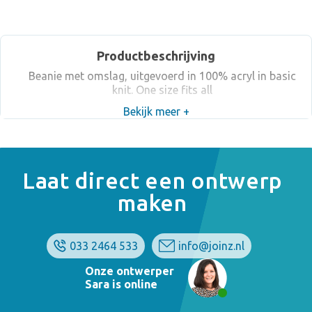
Productbeschrijving
Beanie met omslag, uitgevoerd in 100% acryl in basic
knit. One size fits all
Bekijk meer +
Laat direct een ontwerp
maken
033 2464 533
info@joinz.nl
Onze ontwerper
Sara is online