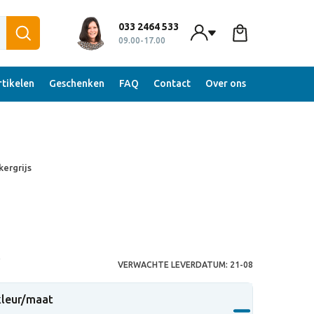
033 2464 533
09.00-17.00
tikelen
Geschenken
FAQ
Contact
Over ons
ergrijs
S
VERWACHTE LEVERDATUM:
21-08
 kleur/maat