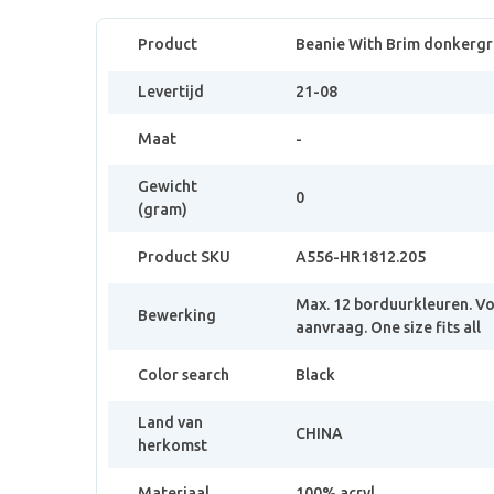
Product
Beanie With Brim donkergri
Levertijd
21-08
Maat
-
Gewicht
0
(gram)
Product SKU
A556-HR1812.205
Max. 12 borduurkleuren. V
Bewerking
aanvraag. One size fits all
Color search
Black
Land van
CHINA
herkomst
Materiaal
100% acryl