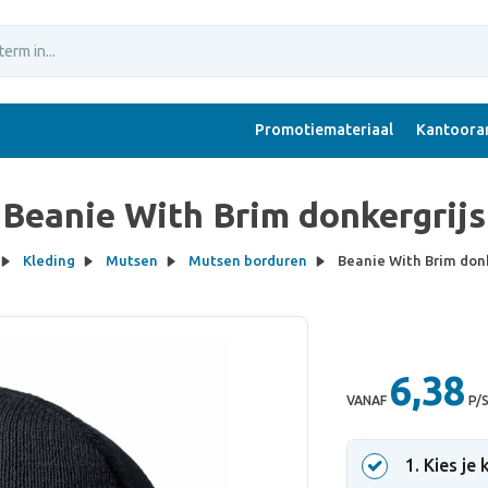
Promotiemateriaal
Kantoorar
Beanie With Brim donkergrijs
Kleding
Mutsen
Mutsen borduren
Beanie With Brim donk
6,38
VANAF
P/
1
. Kies je