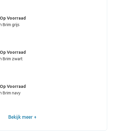
 Op Voorraad
 Brim grijs
 Op Voorraad
h Brim zwart
 Op Voorraad
h Brim navy
Bekijk meer +
 Op Voorraad
h Brim donkergrijs