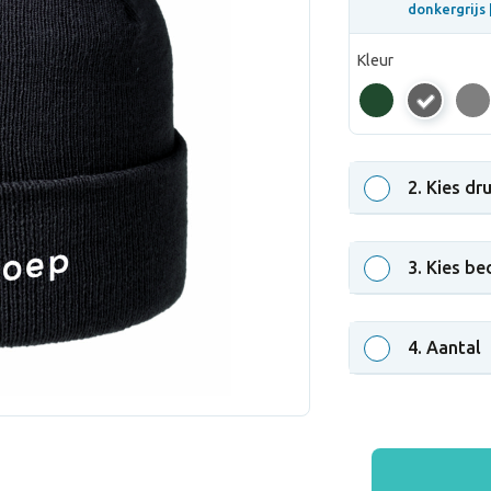
donkergrijs 
Kleur
donkergrij
2
. Kies dr
3
. Kies be
4
. Aantal