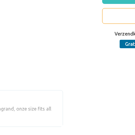
Verzend
Grat
rand, onze size fits all