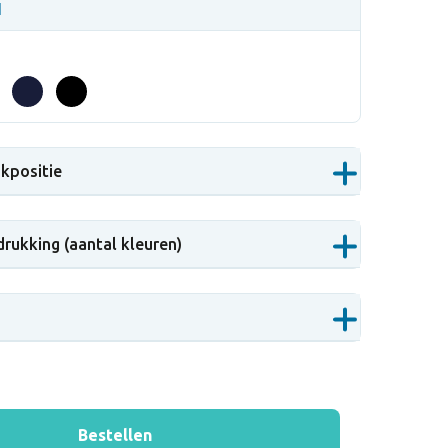
|
s
ukpositie
drukking (aantal kleuren)
Bestellen