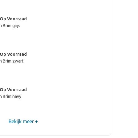
 Op Voorraad
 Brim grijs
 Op Voorraad
h Brim zwart
 Op Voorraad
h Brim navy
Bekijk meer +
 Op Voorraad
h Brim donkergrijs