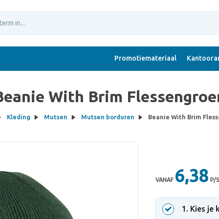
Promotiemateriaal
Kantoorar
Beanie With Brim Flessengroe
Kleding
Mutsen
Mutsen borduren
Beanie With Brim Fles
6,38
VANAF
P/
1
. Kies je