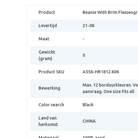
Product
Beanie With Brim Flesseng
Levertijd
21-08
Maat
-
Gewicht
0
(gram)
Product SKU
A556-HR1812.606
Max. 12 borduurkleuren. V
Bewerking
aanvraag. One size fits all
Color search
Black
Land van
CHINA
herkomst
Materiaal
100% acryl