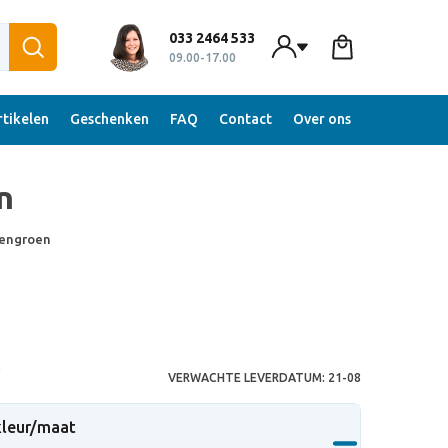
033 2464 533
09.00-17.00
tikelen
Geschenken
FAQ
Contact
Over ons
n
sengroen
S
VERWACHTE LEVERDATUM:
21-08
 kleur/maat