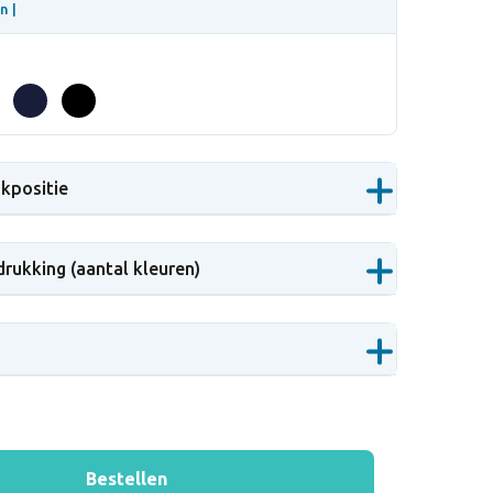
n |
ukpositie
drukking (aantal kleuren)
Bestellen