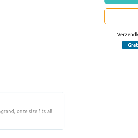
Verzend
Grat
rand, onze size fits all