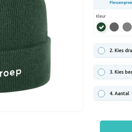
Flessengroe
Kleur
Flessengroen
2
. Kies dr
3
. Kies be
4
. Aantal