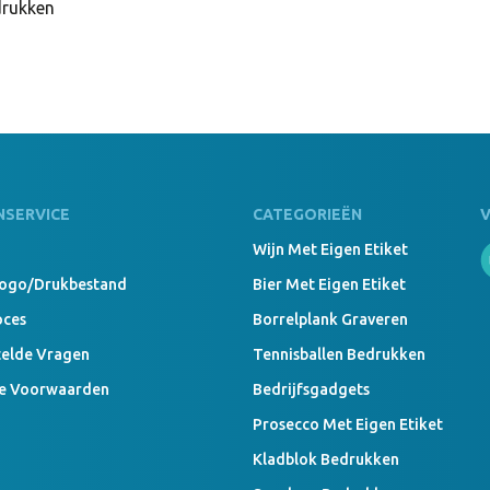
drukken
Basic Bean
999 Stuks
Basic Bean
NSERVICE
CATEGORIEËN
999 Stuks
Wijn Met Eigen Etiket
Basic Bean
Logo/drukbestand
Bier Met Eigen Etiket
oces
Borrelplank Graveren
telde Vragen
Tennisballen Bedrukken
999 Stuks
e Voorwaarden
Bedrijfsgadgets
Basic Bean
Prosecco Met Eigen Etiket
Kladblok Bedrukken