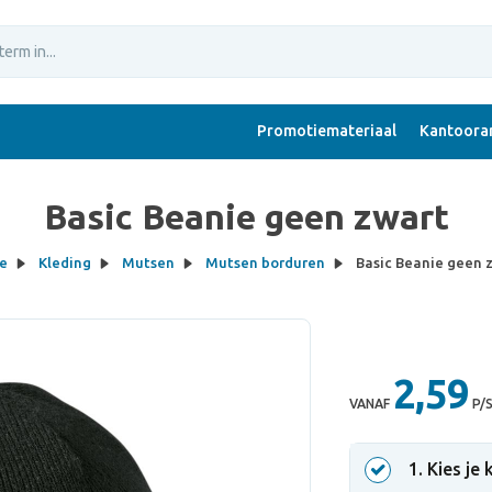
Promotiemateriaal
Kantoorar
Basic Beanie geen zwart
e
Kleding
Mutsen
Mutsen borduren
Basic Beanie geen 
2,59
VANAF
P/
1
. Kies je