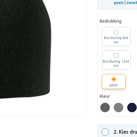
geen |
zwart
Bedrukking
Borduring 8x8
cm
Borduring 12x6
cm
geen
Kleur
2
. Kies dr