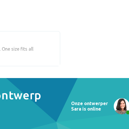
One size fits all
 ontwerp
Onze ontwerper
Sara is online