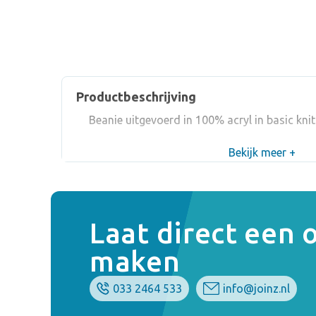
Productbeschrijving
Beanie uitgevoerd in 100% acryl in basic knit. 
Bekijk meer +
Laat direct een
maken
033 2464 533
info@joinz.nl