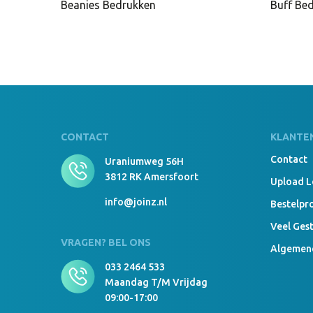
Beanies Bedrukken
Buff Be
CONTACT
KLANTE
Contact
Uraniumweg 56H
3812 RK Amersfoort
Upload 
info@joinz.nl
Bestelpr
Veel Ges
VRAGEN? BEL ONS
Algemen
033 2464 533
Maandag T/m Vrijdag
09:00-17:00