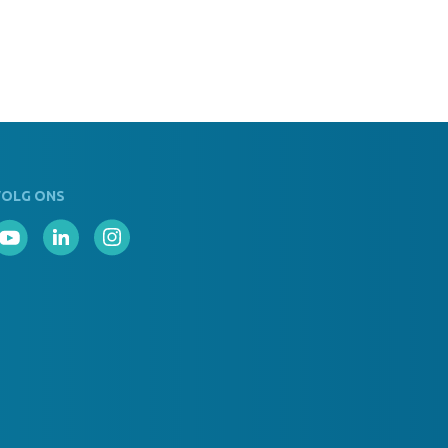
ie geen donkergrijs
 Op Voorraad
ie Borduring 12x6 cm donkergrijs
VOLG ONS
 Op Voorraad
ie Borduring 8x8 cm donkergrijs
 Op Voorraad
ie geen navy