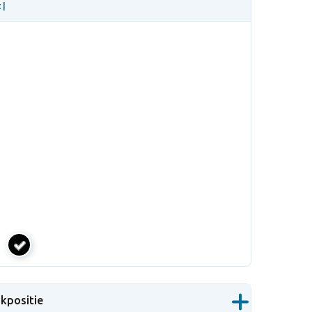
 |
zwart
ukpositie