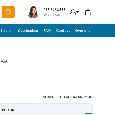
033 2464 533
09.00-17.00
tikelen
Geschenken
FAQ
Contact
Over ons
zwart
S
VERWACHTE LEVERDATUM:
21-08
 kleur/maat