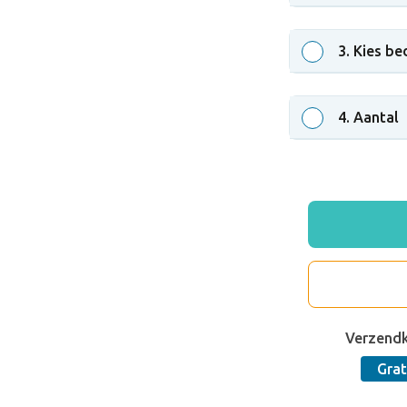
3
. Kies be
4
. Aantal
Verzend
Grat