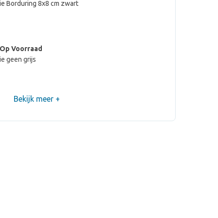
ie Borduring 8x8 cm zwart
 Op Voorraad
e geen grijs
Bekijk meer +
 Op Voorraad
ie Borduring 12x6 cm grijs
 Op Voorraad
ie Borduring 8x8 cm grijs
 Op Voorraad