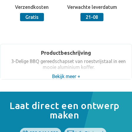
Verzendkosten
Verwachte leverdatum
Gratis
21-08
Productbeschrijving
3-Delige BBQ gereedschapset van roestvrijstaal in een
mooie aluminium koffer.
Bekijk meer +
Laat direct een ontwerp
maken