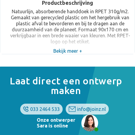
Productbeschrijving
Natuurlijn, absorberende handdoek in RPET 310g/m2.
Gemaakt van gerecycled plastic om het hergebruik van
plastic afval te bevorderen en bij te dragen aan de
duurzaamheid van de planeet. Formaat 90x170 cm en
verkrijgbaar in een brede waaier van kleuren. Met RPET-
logo op het etiket.
Bekijk meer +
Laat direct een ontwerp
maken
033 2464 533
info@joinz.nl
Onze ontwerper
Sara is online