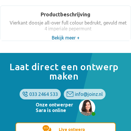
Productbeschrijving
Vierkant doosje all-over full colour bedrukt, gevuld met
4 imperiale pepermunt
Bekijk meer +
Laat direct een ontwerp
maken
033 2464 533
info@joinz.nl
Onze ontwerper
Sara is online
Live ontwerp