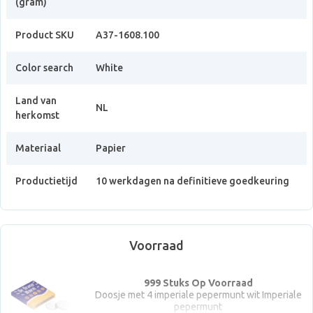
(gram)
Product SKU
A37-1608.100
Color search
White
Land van
NL
herkomst
Materiaal
Papier
Productietijd
10 werkdagen na definitieve goedkeuring
Voorraad
999 Stuks Op Voorraad
Doosje met 4 imperiale pepermunt wit Imperiale
pepermunt