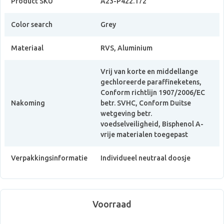
Product SKU
A23-P422.172
Color search
Grey
Materiaal
RVS, Aluminium
Vrij van korte en middellange
gechloreerde paraffineketens,
Conform richtlijn 1907/2006/EC
Nakoming
betr. SVHC, Conform Duitse
wetgeving betr.
voedselveiligheid, Bisphenol A-
vrije materialen toegepast
Verpakkingsinformatie
Individueel neutraal doosje
Voorraad