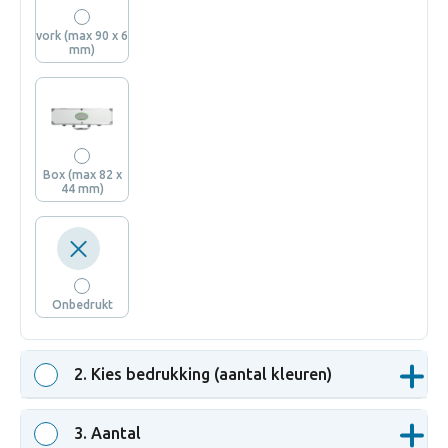
vork (max 90 x 6
mm)
Box (max 82 x
44 mm)
Onbedrukt
2
. Kies bedrukking (aantal kleuren)
3
. Aantal